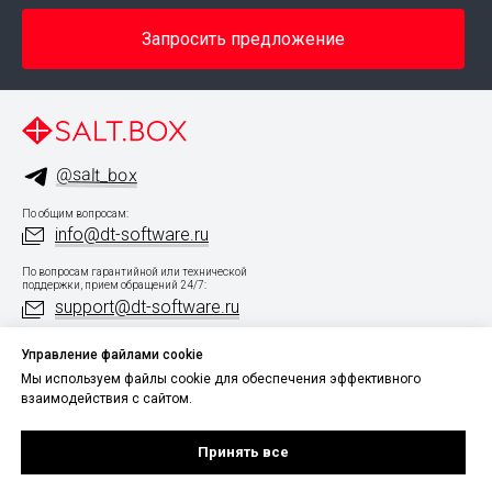
Запросить предложение
@salt_box
По общим вопросам:
info@dt-software.ru
По вопросам гарантийной или технической
поддержки, прием обращений 24/7:
support@dt-software.ru
®
SALT.BOX
— зарегистрированный
Управление файлами cookie
товарный знак
© 2026 ООО «ДТ-СОФТ». Все права
Мы используем файлы cookie для обеспечения эффективного
защищены
взаимодействия с сайтом.
Политика конфиденциальности данных
Принять все